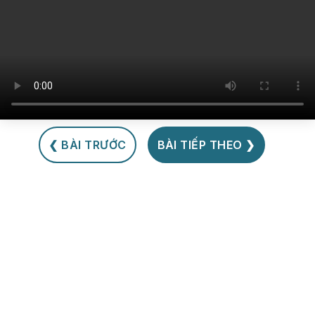
❮ BÀI TRƯỚC
BÀI TIẾP THEO ❯