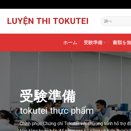
Skip
to
content
ホーム
受験準備
書類を
受験準備
tokutei thực phẩm
Chinh phục Chứng chỉ Tokutei với chương trình hỗ trợ đ
Nền tảng hoàn hảo để nâng cao kỹ năng và kiến thức cầ