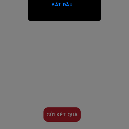
BẮT ĐẦU
GỬI KẾT QUẢ