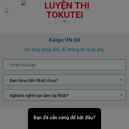
Skip
to
content
Kaigo VN 08
Vui lòng nhập đầy đủ thông tin dưới đây.
Bạn đã sẵn sàng để bắt đầu?