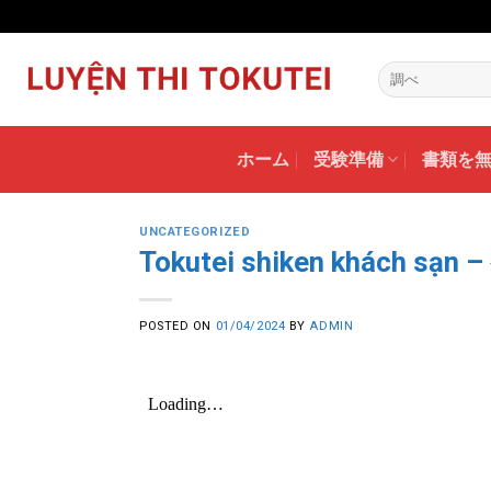
Skip
to
content
ホーム
受験準備
書類を
UNCATEGORIZED
Tokutei shiken khách sạ
POSTED ON
01/04/2024
BY
ADMIN