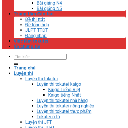
Bài giảng N4
Bài giảng N5
Trung tâm đào tạo
Đề thi ttđt
Đề tổng hợp
JLPT TTĐT
Đăng nhập
Việc làm tokutei
Về chúng tôi
Trang chủ
Luyện thi
Luyện thi tokutei
Luyện thi tokutei kaigo
Kaigo Tiếng Việt
Kaigo tiếng Nhật
Luyện thi tokutei nhà hàng
Luyện thi tokutei nông nghiệp
Luyện thi tokutei thực phẩm
Tokutei ô tô
Luyện thi JFT
Luyện thi JLPT