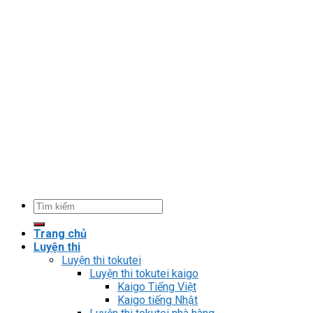
Trang chủ
Luyện thi
Luyện thi tokutei
Luyện thi tokutei kaigo
Kaigo Tiếng Việt
Kaigo tiếng Nhật