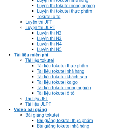
Luyện thi tokutei nhà hàng
Luyện thi tokutei nông nghiệp
Luyện thi tokutei thực phẩm
Tokutei ô tô
Luyện thi JFT
Luyện thi JLPT
Luyện thi N2
Luyện thi N3
Luyện thi N4
Luyện thi N5
Tài liệu miễn phí
Tài liệu tokutei
Tài liệu tokutei thực phẩm
Tài liệu tokutei nhà hàng
Tài liệu tokutei khách sạn
Tài liệu tokutei kaigo
Tài liệu tokutei nông nghiệp
Tài liệu tokutei ô tô
Tài liệu JFT
Tài liệu JLPT
Video bài giảng
Bài giảng tokutei
Bài giảng tokutei thực phẩm
Bài giảng tokutei nhà hàng