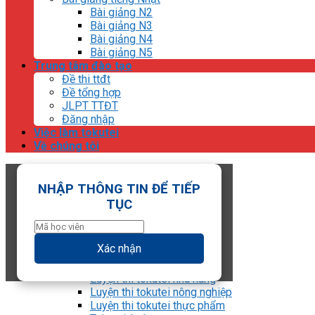
Bài giảng N2
Bài giảng N3
Bài giảng N4
Bài giảng N5
Trung tâm đào tạo
Đề thi ttđt
Đề tổng hợp
JLPT TTĐT
Đăng nhập
Việc làm tokutei
Về chúng tôi
NHẬP THÔNG TIN ĐỂ TIẾP
Trang chủ
TỤC
Luyện thi
Luyện thi tokutei
Luyện thi tokutei kaigo
Xác nhận
Kaigo Tiếng Việt
Kaigo tiếng Nhật
Luyện thi tokutei nhà hàng
Luyện thi tokutei nông nghiệp
Luyện thi tokutei thực phẩm