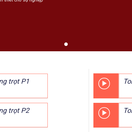
ng trọt P1
To
ng trọt P2
To