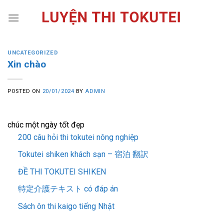
Skip
to
content
UNCATEGORIZED
Xin chào
POSTED ON
20/01/2024
BY
ADMIN
chúc một ngày tốt đẹp
200 câu hỏi thi tokutei nông nghiệp
Tokutei shiken khách sạn – 宿泊 翻訳
ĐỀ THI TOKUTEI SHIKEN
特定介護テキスト có đáp án
Sách ôn thi kaigo tiếng Nhật