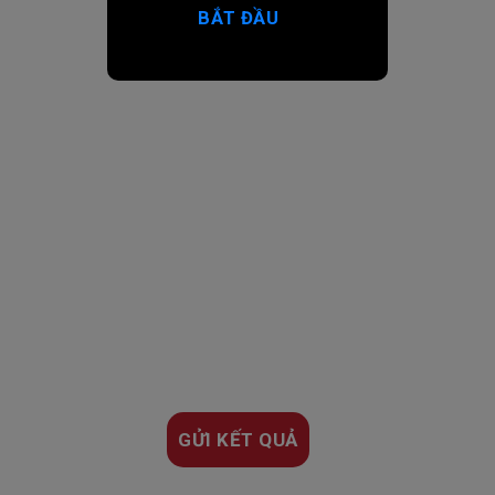
BẮT ĐẦU
GỬI KẾT QUẢ