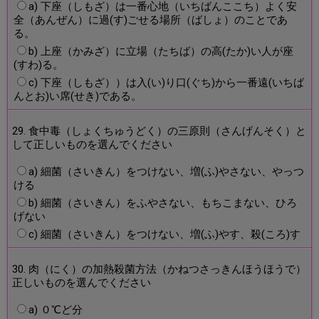
a) 下座（しもざ）は一番心地（いちばんここち）よく安
全（あんぜん）に過(す)ごせる場所（ばしょ）のことであ
る。
b) 上座（かみざ）に立場（たちば）の高(たか)い人が座
(すわ)る。
c) 下座（しもざ））は入(い)り口(ぐち)から一番遠(いちば
んとお)い席(せき)である。
29. 食中毒（しょくちゅうどく）の三原則（さんげんそく）と
して正しいものを選んでください
a) 細菌（さいきん）をつけない、増(ふ)やさない、やっつ
ける
b) 細菌（さいきん）をふやさない、もちこまない、ひろ
げない
c) 細菌（さいきん）をつけない、増(ふ)やす、殺(ころ)す
30. 肉（にく）の加熱殺菌方法（かねつさっきんほうほうで）
正しいものを選んでください
a) ０℃ど分