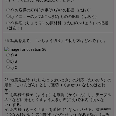
う）として正しいものを選んでください
a) お客様の好(す)き嫌(きら)いの把握（はあく）
b) メニューの人気(にんき)なものの把握（はあく）
c) 料理（りょうり）の原材料（げんざいりょう）の把握
（はあく）
25. 写真を見て、「いちょう切り」の切り方はどれですか。
a) A
b) B
c) C
26. 地震発生時（じしんはっせいとき）の対応（たいおう）の
順番（じゅんばん）として適切（てきせつ）なものはどれ
か。
ア. お客様の様子（ようす）を確認（かくにん）し、テーブル
の下などに身をかくすよう大きな声(こえ)で案内（あんな
い）する。
イ. お客様（きゃくさま）を避難（ひなん）させる。津波被害
（つなみひがい）の可能性（かのうせい）がある場合（ばあ