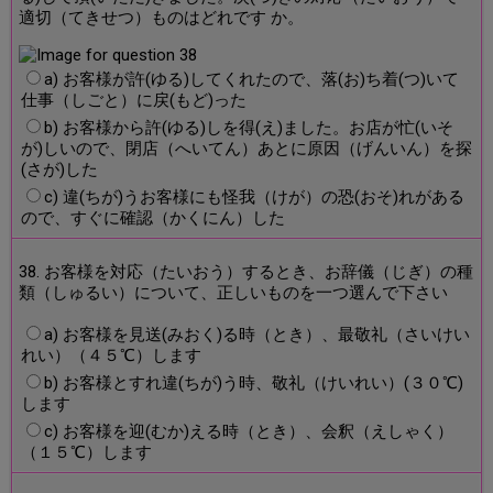
適切（てきせつ）ものはどれです か。
a) お客様が許(ゆる)してくれたので、落(お)ち着(つ)いて
仕事（しごと）に戻(もど)った
b) お客様から許(ゆる)しを得(え)ました。お店が忙(いそ
が)しいので、閉店（へいてん）あとに原因（げんいん）を探
(さが)した
c) 違(ちが)うお客様にも怪我（けが）の恐(おそ)れがある
ので、すぐに確認（かくにん）した
38. お客様を対応（たいおう）するとき、お辞儀（じぎ）の種
類（しゅるい）について、正しいものを一つ選んで下さい
a) お客様を見送(みおく)る時（とき）、最敬礼（さいけい
れい）（４５℃）します
b) お客様とすれ違(ちが)う時、敬礼（けいれい）(３０℃)
します
c) お客様を迎(むか)える時（とき）、会釈（えしゃく）
（１５℃）します