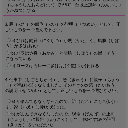
（ちゅうしんおんどけい）で 65℃１分以上加熱（ぷんいじょ
うかねつ）する
3. 豚（ぶた）の部位（ぶい）の説明（せつめい）として、正
しいものを一つ選んで下さい。
a) ひれは肉質（にくしつ）が硬（かた）く、脂肪（しぼ
う）が多(おお)い
b) バラは赤身（あかみ）と脂肪（しぼう）の層（そう）
になっている
c) ロースはカレーに多(おお)く使(つか)われる
4. 仕事中（しごとちゅ う）、 急（きゅう） に調子（ちょう
し）が悪(わる)くなりました。そのときの対応（たいおう）
の説明（せつめい）として、正しいものを一つ選びなさい。
a) がまんできなくなったので、誰（だれ）にも言(い)わ
ず、家（いえ）に帰(かえ)った。
b) がまんできなくなったので、現場（げんば）の上司
（じょうし）に報告（ほうこく）して、休(やす)みの許可
（きょか） をいただいた