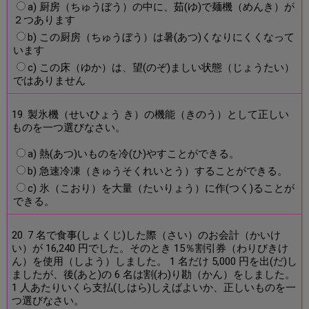
a) 厨房（ちゅうぼう）の中に、茹(ゆ)で麺機（めんき）が
２つあります
b) この厨房（ちゅうぼう）は暑(あつ)くなりにくくなって
います
c) この床（ゆか）は、望(のぞ)ましい状態（じょうたい）
ではありません
19. 製氷機（せいひょう き）の機能（きのう）として正しい
ものを一つ選びなさい。
a) 熱(あつ)いものを冷(ひ)やすことができる。
b) 急速冷凍（きゅうそくれいとう）することができる。
c) 氷（こおり）を大量（たいりょう）に作(つく)ることが
できる。
20. 7 名で食事(しょくじ)した際（さい）のお会計（かいけ
い）が 16,240 円でした。そのとき 15％割引券（わりびきけ
ん）を使用（しよう）しました。 1 名だけ 5,000 円を出(だ)し
ましたが、後(あと)の 6 名は割(わ)り勘（かん）をしました。
1 人あたりいくら支払(しはら)しえばよいか、正しいものを一
つ選びなさい。