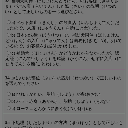
33. 補助犬同伴（ほじょけんどうはん）のお客様（きゃくさ
ま）がご来店（らいてん）した際（さい）の説明（せつめ
い）として正しいものを一つ選びなさい。
a) ペット禁止（きんし）の飲食店（いんしょくてん）だ
ったので、入店（にゅうてん）を断(ことわ)った。
b) 日本の法律（ほうりつ）で、補助犬同伴（ほじょけん
どうはん）の入店（にゅうてん）は義務付(ぎ む づ)けられて
いるので、お客様をお迎(むか)えした。
c) 補助犬（ほじょけん）かどうかわからなかったが、認
定証（にんていしょう）を確認（かくにん）せずに入店（に
ゅうてん）を断(ことわ)った。
34. 豚(ぶた)の部位（ぶい）の説明（せつめい）で正しいもの
を選んでください
a) ひれ→かたい、脂肪（しぼう）が多(おお)い
b) バラ→赤身（あかみ）、脂肪（しぼう）が少ない
c) ロース→とんかつに多く使(つか)われる
35. 下処理（したしょり）の方法（ほうほう）として正しいも
のを一つ選びなさい