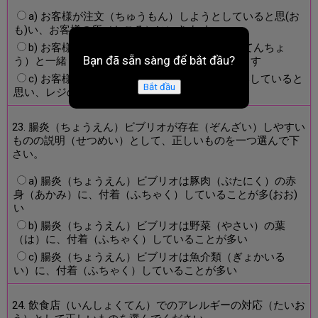
a) お客様が注文（ちゅうもん）しようとしていると思(お
も)い、お客様の所（ところ）にいきま す
b) お客様がクレームしてくると思い、店長（てんちょ
Bạn đã sẵn sàng để bắt đầu?
う）と一緒（いっしょ）にお客様のもと に行きます
c) お客様がお会計（かいけい）をお願(ねが)いしていると
Bắt đầu
思い、レジの所（ところ）で待(ま)ちます
23. 腸炎（ちょうえん）ビブリオが存在（ぞんざい）しやすい
ものの説明（せつめい）として、正しいものを一つ選んで下
さい。
a) 腸炎（ちょうえん）ビブリオは豚肉（ぶたにく）の赤
身（あかみ）に、付着（ふちゃく）していることが多(おお)
い
b) 腸炎（ちょうえん）ビブリオは野菜（やさい）の葉
（は）に、付着（ふちゃく）していることが多い
c) 腸炎（ちょうえん）ビブリオは魚介類（ぎょかいる
い）に、付着（ふちゃく）していることが多い
24. 飲食店（いんしょくてん）でのアレルギーの対応（たいお