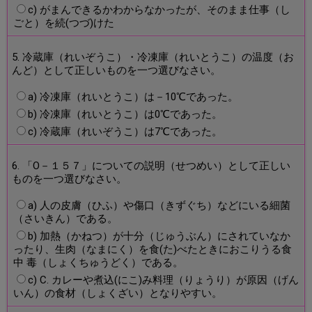
c) がまんできるかわからなかったが、そのまま仕事（し
ごと）を続(つづ)けた
5. 冷蔵庫（れいぞうこ）・冷凍庫（れいとうこ）の温度（お
んど）として正しいものを一つ選びなさい。
a) 冷凍庫（れいとうこ）は－10℃であった。
b) 冷凍庫（れいとうこ）は0℃であった。
c) 冷蔵庫（れいぞうこ）は7℃であった。
6. 「O－１５７」についての説明（せつめい）として正しい
ものを一つ選びなさい。
a) 人の皮膚（ひふ）や傷口（きずぐち）などにいる細菌
（さいきん）である。
b) 加熱（かねつ）が十分（じゅうぶん）にされていなか
ったり、生肉（なまにく）を食(た)べたときにおこりうる食
中 毒（しょくちゅうどく）である。
c) C. カレーや煮込(にこ)み料理（りょうり）が原因（げん
いん）の食材（しょくざい）となりやすい。