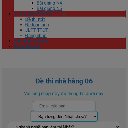
Bài giảng N4
Bài giảng N5
Trung tâm đào tạo
Đề thi ttđt
Đề tổng hợp
JLPT TTĐT
Đăng nhập
Việc làm tokutei
Về chúng tôi
Đề thi nhà hàng 06
Vui lòng nhập đầy đủ thông tin dưới đây.