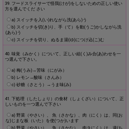
39. フードスライサーで怪我(けが)をしないための正しい使い
方を選んでくだ さい
a) スイッチを入(い)れながら洗(あら)う
b) スイッチを切(き)り、手（て）を動(うご)かしながら洗
(あら)う
c) スイッチを切り、ぬるま湯(ゆ)につけ込(こ)む
40. 味覚（みかく）について、正しい組(く)み合(あ)わせを一
つ選んで下さい。
a) 梅(うみ)→苦味（にがみ）
b) レモン→酸味（さんみ）
c) 砂糖（さとう）→うま味(み)
41. 下処理（したしょり）の食材（しょくざい）について、正
しいものを一つ選んで下さい
a) 野菜（やさい）、 魚（さかな）、肉（にく）は、同(お
な)じまな板（いた）を使(つか)います
b) 野菜（やさい）、 魚（さかな）、肉９にく）は、違(ち