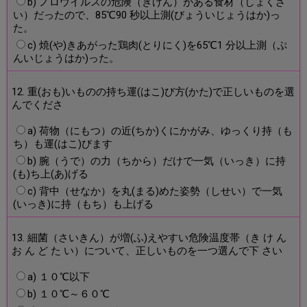
b) ノロウイルスの危険（きけん）がある食材（しょくざ
い）だったので、85℃90 秒以上測(びょういじょうはか)っ
た。
c) 焼(や)きあがった鶏肉(とりにく)を65℃1 分以上測（ぷ
んいじょうはか)った。
12. 重(おも)いものの持ち運(はこ)び方(かた)で正しいものを選
んでくださ
a) 荷物（にもつ）の近(ちか)くにかがみ、ゆっくり持（も
ち）も運(はこ)びます
b) 腕（うで）の力（ちから）だけで一気（いっき）に持
(も)ち上(あ)げる
c) 背中（せなか）を丸(まる)めた姿勢（しせい）で一気
(いっき)に持（もち）も上げる
13. 細菌（さいきん）が増(ふ)えやすい危険温度帯（き け ん
お ん ど た い）について、正しいものを一つ選んで下 さい
a) １０℃以下
b) １０℃～６０℃