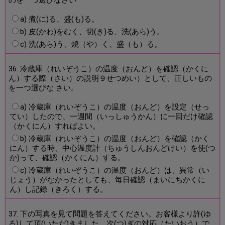
a) 煮(に)る、盛(も)る。
b) 皮(かわ)をむく、切(き)る、洗(あら)う。
c) 洗(あら)う、焼（や）く、盛（も）る。
36. 冷蔵庫（れいぞうこ）の温度（おんど）を確認（かくに
ん）する際（さい）の説明９せつめい）として、正しいもの
を一つ選びな さい。
a) 冷蔵庫（れいぞうこ）の温度（おんど）を設定（せっ
てい）したので、一週間（いっしゅうかん）に一回だけ確認
（かくにん）すればよい。
b) 冷蔵庫（れいぞうこ）の温度（おんど）を確認（かく
にん）する時、中心温度計（ちゅうしんおんどけい）を使(つ
か)って、確認（かくにん）する。
c) 冷蔵庫（れいぞうこ）の温度（おんど）は、異常（い
じょう）がなかったとしても、毎日確認（まいにちかくに
ん）し記録（きろく）する。
37. 下の写真を見て問題を答えてください。お客様より許(ゆ
る)して頂(いただ)きました。次(つ)ぎの対応（たいおう）で