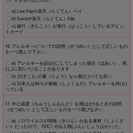
a) Line Payや楽天（らくてん）ペイ
b) Suicaや楽天（らくてん）Edy
c) 銀行（ぎんこう）が発行（はっこう）しているデビッ
トカード
10. アレルギ―についての説明（せつめい）として正しいもの
を一つ選んで下さい。
a) アレルギ―を起(お)こしてしまった場合（ばあい）、死
(し)に至(いた)ることがあります
b) 少(すこ)しの量（りょう）なら食(た)べても良い
c) 日本人は90％が食物（しょくもの）アレルギ―を持(も)
っている
11. 中心温度（ちゅうしんおんど）を測(はか)るときの説明
（せつめい）として正しいものを一つ選びなさい。
a) ノロウイルスの危険（きけん）がある食材（しょくざ
い）だったので、75℃1 分以上測(ぷんいじょうはか)った。