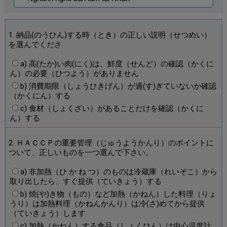
1. 納品(のうひん)する時（とき）の正しい説明（せつめい）
を選んでくださ
a) 高(たか)い肉(にく)は、鮮度（せんど）の確認（かくに
ん）の必要（ひつよう）がありません
b) 消費期限（しょうひきげん）が過(す)ぎていないか確認
（かくにん）する
c) 食材（しょくざい）があることだけを確認（かくに
ん）する
2. ＨＡＣＣＰの重要管理（じゅうようかんり）のポイントに
ついて、正しいものを一つ選んで下さい。
a) 非加熱（ひ か ね つ）のものは冷蔵庫（れいぞこ）から
取り出したら、すぐ提供（ていきょう）する
b) 焼(や)き物（もの）など加熱（かねん）した料理（りょ
うり）は加熱料理（かねんかんり）は冷(さ)めてから提供
（ていきょう）します
c) 加熱（かねん）する食品（しょくひん）は中心温度計