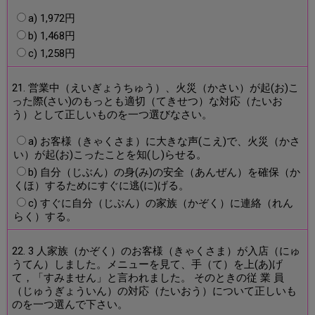
a) 1,972円
b) 1,468円
c) 1,258円
21. 営業中（えいぎょうちゅう）、火災（かさい）が起(お)こ
った際(さい)のもっとも適切（てきせつ）な対応（たいお
う）として正しいものを一つ選びなさい。
a) お客様（きゃくさま）に大きな声(こえ)で、火災（かさ
い）が起(お)こったことを知(し)らせる。
b) 自分（じぶん）の身(み)の安全（あんぜん）を確保（か
くほ）するためにすぐに逃(に)げる。
c) すぐに自分（じぶん）の家族（かぞく）に連絡（れん
らく）する。
22. 3 人家族（かぞく）のお客様（きゃくさま）が入店（にゅ
うてん）しました。メニューを見て、手（て）を上(あ)げ
て，「すみません」と言われました。 そのときの従 業 員
（じゅうぎょういん）の対応（たいおう）について正しいも
のを一つ選んで下さい。