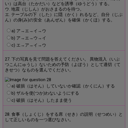
い）は高台（たかだい）などを誘導（ゆうどう）する。
ウ. 地震（じしん）がおさまるのを待つ。
エ. テーブルの下（した）に隠（かく）れるなど、自分（じぶ
ん）の身(み)の安全（あんぜん）を確保（かくほ）する。
a) ア→エ→イ→ウ
b) ア→エ→ウ→イ
c) エ→ア→イ→ウ
27. 下の写真を見て問題を答えてください。 異物混入（いぶ
つこんにゅうし）ないための予防（よぼう）として適切（て
きせつ）なものを選んでください。
a) 破損（はそん）していないか確認（かくにん）する
b) ザルを使(つか)わないようにする
c) 破損（はそん）したまま使う
28. 食事（しょくじ）をする席（せき）の説明（せつめい）と
して正しいものを一つ選びなさい。