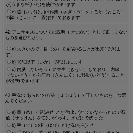
が)うまな板(いた)を使(つか)います
c) 盛(も)り付(つ)け作業（さぎょう）をする所（ところ）
の隣（さい）に、置(お)いておきます
42. アニサキスについての説明（せつめい）として正しくない
ものを選びなさい。
a) 大きいので、目（め）で見(み)ることが出来(でき)ま
す。
b) 10℃以下（いか）で死(し)にます。
c) 内臓（ないぞう）に寄生（きせい）しており、内臓
（ないぞう）から筋肉（きんにく）に移動(いどう)すること
が出来(でき)ます
43. 手洗(てあら)いの方法（ほうほう）で正しいものを一つ選
んでください
a) 目（め）で見(み)たとき汚(よご)れていなかったので石
鹸（せっけん）を使(つか)わず、水だけで洗っ た
b) 手（て）の指（ゆび）だけ洗(あら)った
c) 手のひら、指（ゆび）の間（あいだ）をよく洗った