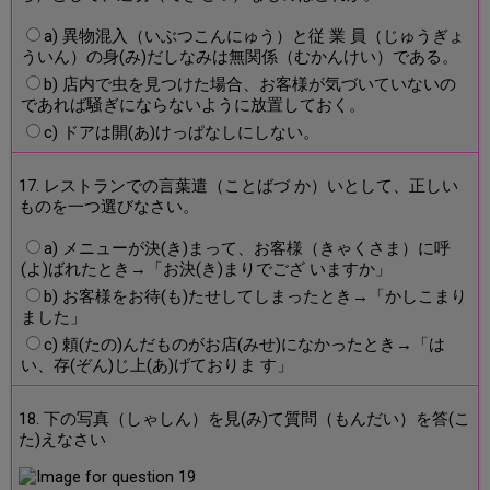
a) 異物混入（いぶつこんにゅう）と従 業 員（じゅうぎょ
ういん）の身(み)だしなみは無関係（むかんけい）である。
b) 店内で虫を見つけた場合、お客様が気づいていないの
であれば騒ぎにならないように放置しておく。
c) ドアは開(あ)けっぱなしにしない。
17. レストランでの言葉遣（ことばづ か）いとして、正しい
ものを一つ選びなさい。
a) メニューが決(き)まって、お客様（きゃくさま）に呼
(よ)ばれたとき→「お決(き)まりでござ いますか」
b) お客様をお待(も)たせしてしまったとき→「かしこまり
ました」
c) 頼(たの)んだものがお店(みせ)になかったとき→「は
い、存(ぞん)じ上(あ)げておりま す」
18. 下の写真（しゃしん）を見(み)て質問（もんだい）を答(こ
た)えなさい