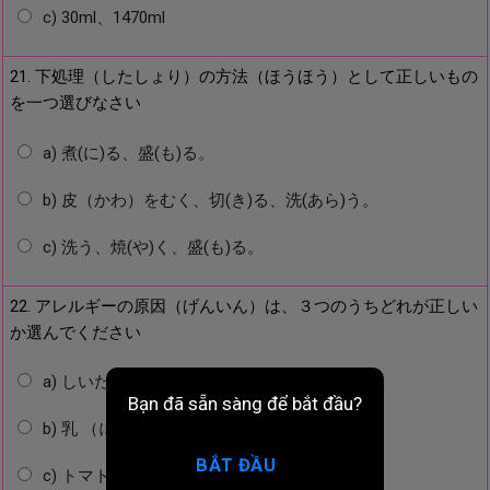
c) 30ml、1470ml
21. 下処理（したしょり）の方法（ほうほう）として正しいもの
を一つ選びなさい
a) 煮(に)る、盛(も)る。
b) 皮（かわ）をむく、切(き)る、洗(あら)う。
c) 洗う、焼(や)く、盛(も)る。
22. アレルギーの原因（げんいん）は、３つのうちどれが正しい
か選んでください
a) しいたけ
Bạn đã sẵn sàng để bắt đầu?
b) 乳 （にゅう）
BẮT ĐẦU
c) トマト