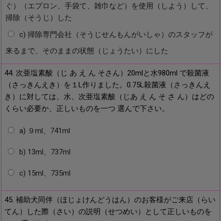
ぐ）（エプロン、手袋て、雑巾など）を使用（しよう）して、
掃除（そうじ）した
c) 掃除専門会社（そうじせんもんがいしゃ）のスタッフが
来るまで、そのままの状態（じょうたい）にした
44. 次亜塩素酸（じ あ え ん そさん）20mlと水980ml で殺菌液
（さっきんえき）を１L作りました。0.75L殺菌液（さっきんえ
き）に対しては、水、次亜塩素酸（じあ え ん そ さ ん）はどの
くらい必要か、正しいものを一つ 選んで下さい。
a) ９ml、741ml
b) 13ml、737ml
c) 15ml、735ml
45. 補助犬同伴（ほじょけんどうはん）のお客様がご来店（らい
てん）した際（さい）の説明（せつめい）として正しいものを