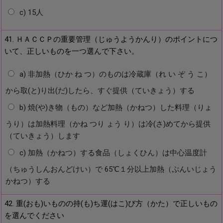
c) 15人
41. ＨＡＣＣＰの重要管理（じゅうようかんり）のポイントにつ
いて、正しいものを一つ選んで下さい。
a) 非加熱（ひか ね つ）のものは冷蔵庫（れ い ぞ う こ）
から取(と)り出(だ)したら、すぐ提供（ていきょう）する
b) 焼(や)き物（もの）など加熱（かねつ）した料理（りょ
うり）は加熱料理（かね つり ょう り）は冷(さ)めてから提供
（ていきょう）します
c) 加熱（かねつ）する食品（しょくひん）は中心温度計
（ちゅうしんおんどけい）で 65℃１分以上加熱（ぷんいじょう
かねつ）する
42. 重(おも)いものの持(も)ち運(はこ)び方（かた）で正しいもの
を選んでください