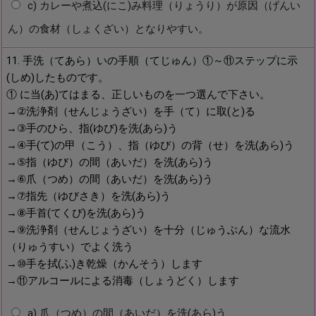
c) カレーや煮込(にこ)み料理（りょうり）が原因（げんい
ん）の食材（しょくざい）となりやすい。
11. 手洗（てあら）いの手順（てじゅん）①～⑪ステップに示
(しめ)したものです。
① に当(あ)てはまる、正しいものを一つ選んで下さい。
→②洗浄剤（せんじょうざい）を手（て）に取(と)る
→③手のひら、指(ゆび)を洗(あら)う
→④手(て)の甲（こう）、指（ゆび）の背（せ）を洗(あら)う
→⑤指（ゆび）の間（あいだ）を洗(あら)う
→⑥爪（つめ）の間（あいだ）を洗(あら)う
→⑦指先（ゆびさき）を洗(あら)う
→⑧手首(てくび)を洗(あら)う
→⑨洗浄剤（せんじょうざい）を十分（じゅうぶん）な流水
（りゅうすい）でよく洗う
→⑩手を拭(ふ)き乾燥（かんそう）します
→⑪アルコールによる消毒（しょうどく）します
a) 爪（つめ）の間（あいだ）を洗(あら)う