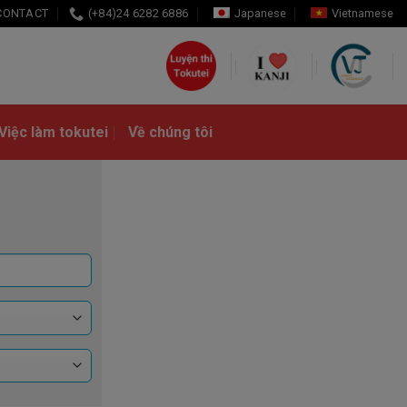
CONTACT
(+84)24 6282 6886
Japanese
Vietnamese
Việc làm tokutei
Về chúng tôi