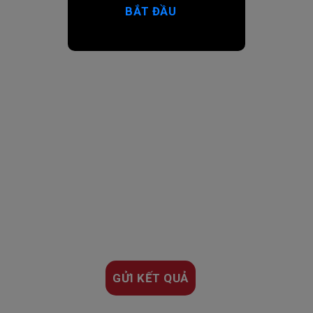
BẮT ĐẦU
GỬI KẾT QUẢ