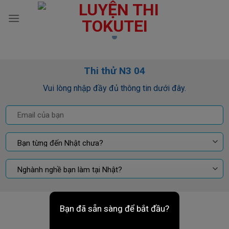
Skip
to
content
Thi thử N3 04
Vui lòng nhập đầy đủ thông tin dưới đây.
Bạn đã sẵn sàng để bắt đầu?