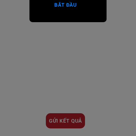
BẮT ĐẦU
GỬI KẾT QUẢ