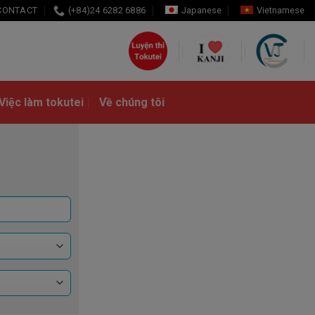
CONTACT
(+84)24 6282 6886
Japanese
Vietnamese
Việc làm tokutei
Về chúng tôi