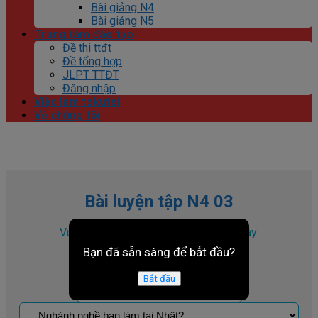
Bài giảng N4
Bài giảng N5
Trung tâm đào tạo
Đề thi ttđt
Đề tổng hợp
JLPT TTĐT
Đăng nhập
Việc làm tokutei
Về chúng tôi
Bài luyện tập N4 03
Vui lòng nhập đầy đủ thông tin dưới đây.
Bạn đã sẵn sàng để bắt đầu?
Bắt đầu