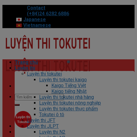
Skip
Contact
to
(+84)24 6282 6886
content
Japanese
Vietnamese
Trang chủ
Luyện thi
Luyện thi tokutei
Luyện thi tokutei kaigo
Kaigo Tiếng Việt
Kaigo tiếng Nhật
Luyện thi tokutei nhà hàng
Luyện thi tokutei nông nghiệp
Luyện thi tokutei thực phẩm
Tokutei ô tô
Luyện thi JFT
Luyện thi JLPT
Luyện thi N2