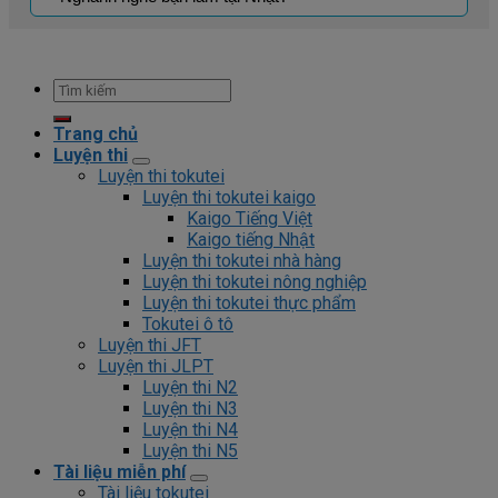
Trang chủ
Luyện thi
Luyện thi tokutei
Luyện thi tokutei kaigo
Kaigo Tiếng Việt
Kaigo tiếng Nhật
Luyện thi tokutei nhà hàng
Luyện thi tokutei nông nghiệp
Luyện thi tokutei thực phẩm
Tokutei ô tô
Luyện thi JFT
Luyện thi JLPT
Luyện thi N2
Luyện thi N3
Luyện thi N4
Luyện thi N5
Tài liệu miễn phí
Tài liệu tokutei