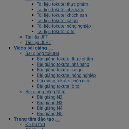
Tài liệu tokutei thực phẩm
Tài liệu tokutei nhà hàng
Tài liệu tokutei khách sạn
Tài liệu tokutei kaigo
Tài liệu tokutei nông nghiệp
Tài liệu tokutei ô tô
Tài liệu JFT
Tài liệu JLPT
Video bài giảng
Bài giảng tokutei
Bài giảng tokutei thực phẩm
Bài giảng tokutei nhà hàng
Bài giảng tokutei kaigo
Bài giảng tokutei nông nghiệp
bài giảng tokutei chăn nuôi
Bài giảng tokutei ô tô
Bài giảng tiếng Nhật
Bài giảng N2
Bài giảng N3
Bài giảng N4
Bài giảng N5
Trung tâm đào tạo
Đề thi ttđt