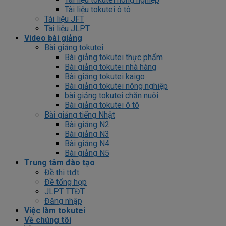
Tài liệu tokutei ô tô
Tài liệu JFT
Tài liệu JLPT
Video bài giảng
Bài giảng tokutei
Bài giảng tokutei thực phẩm
Bài giảng tokutei nhà hàng
Bài giảng tokutei kaigo
Bài giảng tokutei nông nghiệp
bài giảng tokutei chăn nuôi
Bài giảng tokutei ô tô
Bài giảng tiếng Nhật
Bài giảng N2
Bài giảng N3
Bài giảng N4
Bài giảng N5
Trung tâm đào tạo
Đề thi ttđt
Đề tổng hợp
JLPT TTĐT
Đăng nhập
Việc làm tokutei
Về chúng tôi