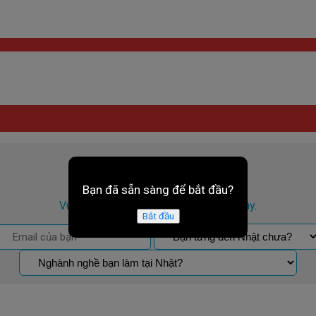
Bài luyện tập N4 09
Bạn đã sẵn sàng để bắt đầu?
Vui lòng nhập đầy đủ thông tin dưới đây.
Bắt đầu