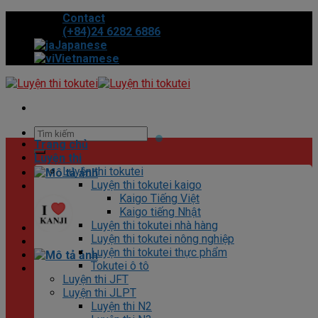
Skip
Contact
to
(+84)24 6282 6886
content
Japanese
Vietnamese
Trang chủ
Luyện thi
Luyện thi tokutei
Luyện thi tokutei kaigo
Kaigo Tiếng Việt
Kaigo tiếng Nhật
Luyện thi tokutei nhà hàng
Luyện thi tokutei nông nghiệp
Luyện thi tokutei thực phẩm
Tokutei ô tô
Luyện thi JFT
Luyện thi JLPT
Luyện thi N2