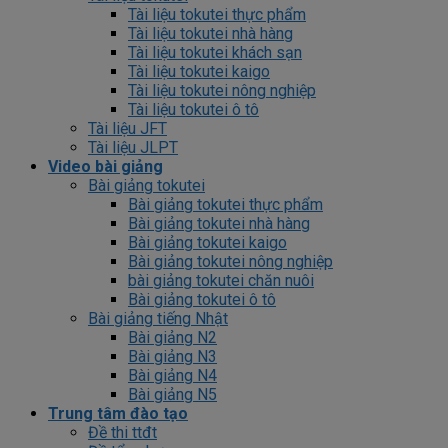
Tài liệu tokutei thực phẩm
Tài liệu tokutei nhà hàng
Tài liệu tokutei khách sạn
Tài liệu tokutei kaigo
Tài liệu tokutei nông nghiệp
Tài liệu tokutei ô tô
Tài liệu JFT
Tài liệu JLPT
Video bài giảng
Bài giảng tokutei
Bài giảng tokutei thực phẩm
Bài giảng tokutei nhà hàng
Bài giảng tokutei kaigo
Bài giảng tokutei nông nghiệp
bài giảng tokutei chăn nuôi
Bài giảng tokutei ô tô
Bài giảng tiếng Nhật
Bài giảng N2
Bài giảng N3
Bài giảng N4
Bài giảng N5
Trung tâm đào tạo
Đề thi ttđt