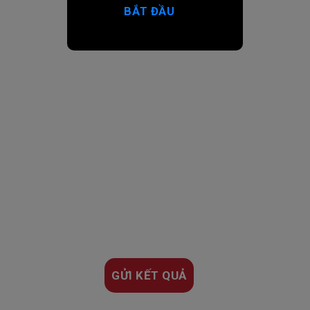
BẮT ĐẦU
GỬI KẾT QUẢ