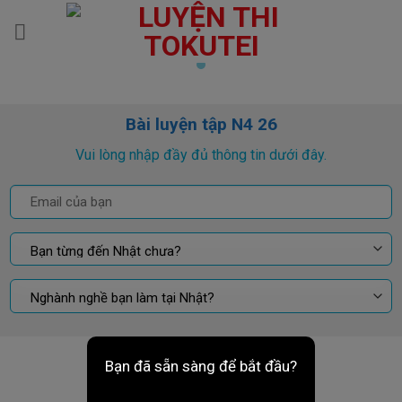
Skip
to
content
Bài luyện tập N4 26
Vui lòng nhập đầy đủ thông tin dưới đây.
Bạn đã sẵn sàng để bắt đầu?