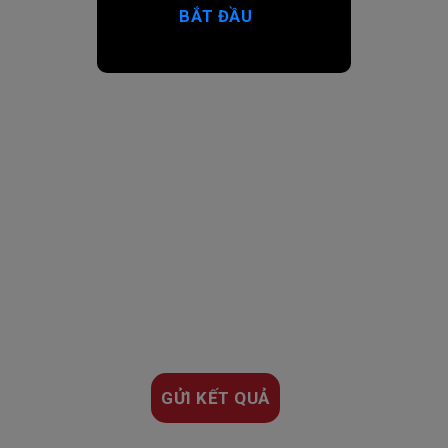
BẮT ĐẦU
GỬI KẾT QUẢ