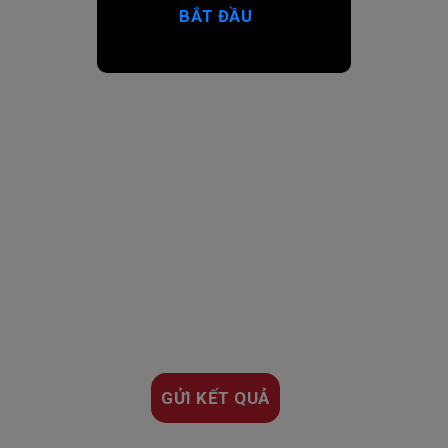
BẮT ĐẦU
GỬI KẾT QUẢ