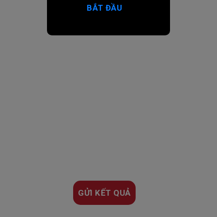
BẮT ĐẦU
GỬI KẾT QUẢ