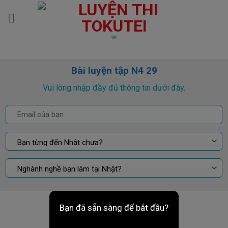
Skip
to
content
Bài luyện tập N4 29
Vui lòng nhập đầy đủ thông tin dưới đây.
Bạn đã sẵn sàng để bắt đầu?