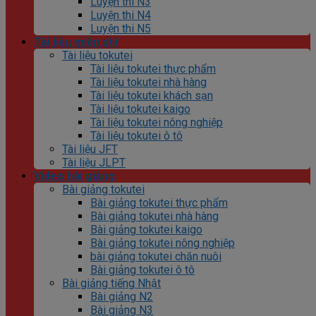
Luyện thi N3
Luyện thi N4
Luyện thi N5
Tài liệu miễn phí
Tài liệu tokutei
Tài liệu tokutei thực phẩm
Tài liệu tokutei nhà hàng
Tài liệu tokutei khách sạn
Tài liệu tokutei kaigo
Tài liệu tokutei nông nghiệp
Tài liệu tokutei ô tô
Tài liệu JFT
Tài liệu JLPT
Video bài giảng
Bài giảng tokutei
Bài giảng tokutei thực phẩm
Bài giảng tokutei nhà hàng
Bài giảng tokutei kaigo
Bài giảng tokutei nông nghiệp
bài giảng tokutei chăn nuôi
Bài giảng tokutei ô tô
Bài giảng tiếng Nhật
Bài giảng N2
Bài giảng N3