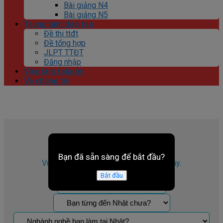
Bài giảng N4
Bài giảng N5
Trung tâm đào tạo
Đề thi ttđt
Đề tổng hợp
JLPT TTĐT
Đăng nhập
Việc làm tokutei
Về chúng tôi
Bài luyện tập N5 22
Bạn đã sẵn sàng để bắt đầu?
Vui lòng nhập đầy đủ thông tin dưới đây.
Bắt đầu