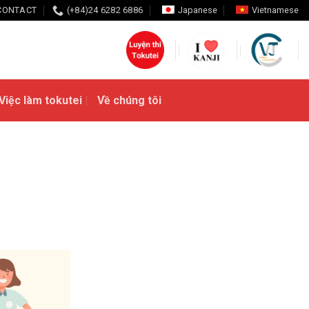
CONTACT
(+84)24 6282 6886
Japanese
Vietnamese
Việc làm tokutei
Về chúng tôi