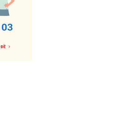
 03
 ĐỀ