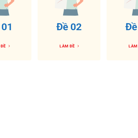
 01
Đề 02
Đề
 ĐỀ
LÀM ĐỀ
LÀM