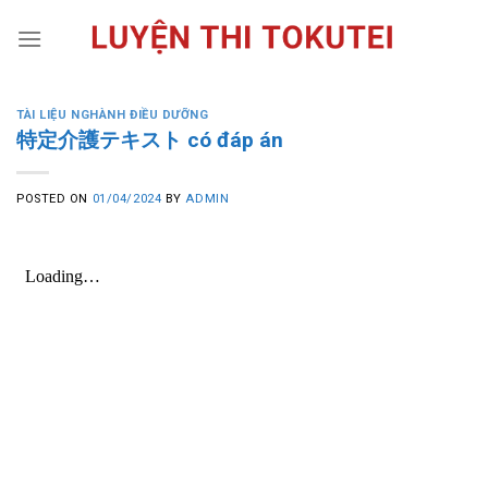
Skip
to
content
TÀI LIỆU NGHÀNH ĐIỀU DƯỠNG
特定介護テキスト có đáp án
POSTED ON
01/04/2024
BY
ADMIN