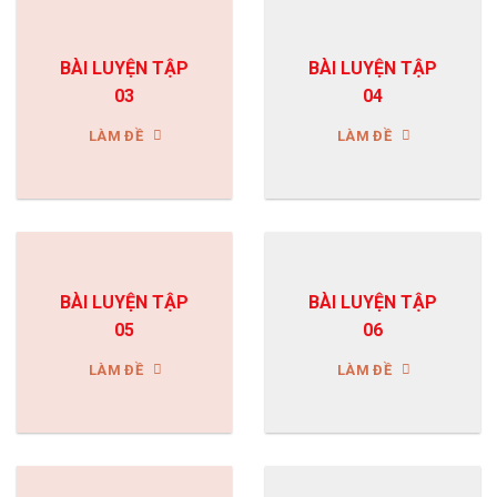
BÀI LUYỆN TẬP
BÀI LUYỆN TẬP
03
04
LÀM ĐỀ
LÀM ĐỀ
BÀI LUYỆN TẬP
BÀI LUYỆN TẬP
05
06
LÀM ĐỀ
LÀM ĐỀ