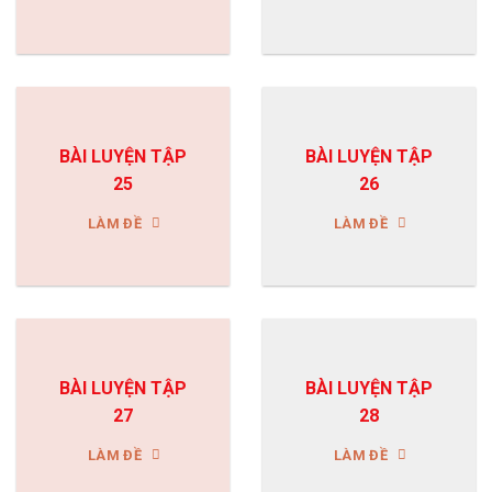
BÀI LUYỆN TẬP
BÀI LUYỆN TẬP
25
26
LÀM ĐỀ
LÀM ĐỀ
BÀI LUYỆN TẬP
BÀI LUYỆN TẬP
27
28
LÀM ĐỀ
LÀM ĐỀ