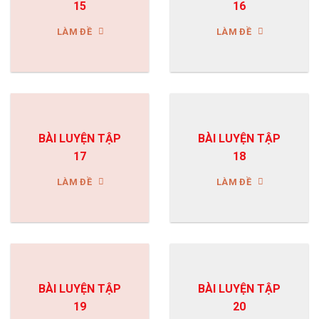
15
16
LÀM ĐỀ
LÀM ĐỀ
BÀI LUYỆN TẬP
BÀI LUYỆN TẬP
17
18
LÀM ĐỀ
LÀM ĐỀ
BÀI LUYỆN TẬP
BÀI LUYỆN TẬP
19
20